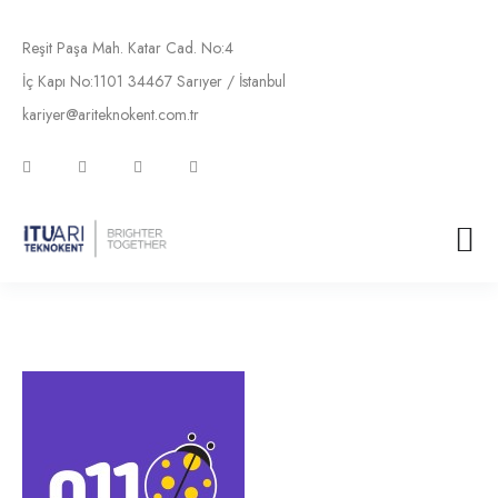
+90 (212) 285 03 13 (4 Hat)
Reşit Paşa Mah. Katar Cad. No:4
İç Kapı No:1101 34467 Sarıyer / İstanbul
kariyer@ariteknokent.com.tr