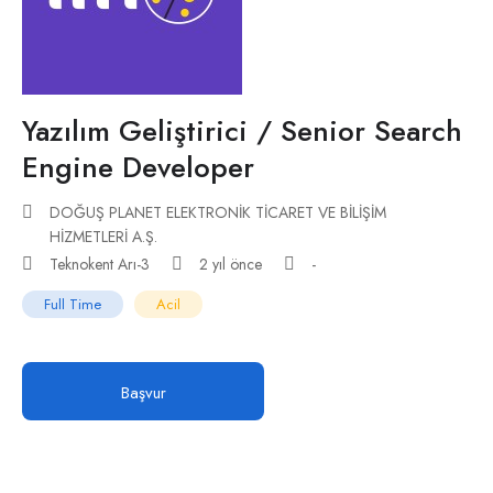
Yazılım Geliştirici / Senior Search
Engine Developer
DOĞUŞ PLANET ELEKTRONİK TİCARET VE BİLİŞİM
HİZMETLERİ A.Ş.
Teknokent Arı-3
2 yıl önce
-
Full Time
Acil
Başvur