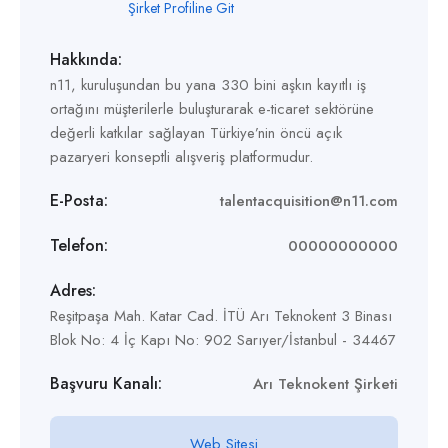
Şirket Profiline Git
Hakkında:
n11, kuruluşundan bu yana 330 bini aşkın kayıtlı iş
ortağını müşterilerle buluşturarak e-ticaret sektörüne
değerli katkılar sağlayan Türkiye’nin öncü açık
pazaryeri konseptli alışveriş platformudur.
E-Posta:
talentacquisition@n11.com
Telefon:
00000000000
Adres:
Reşitpaşa Mah. Katar Cad. İTÜ Arı Teknokent 3 Binası
Blok No: 4 İç Kapı No: 902 Sarıyer/İstanbul - 34467
Başvuru Kanalı:
Arı Teknokent Şirketi
Web Sitesi